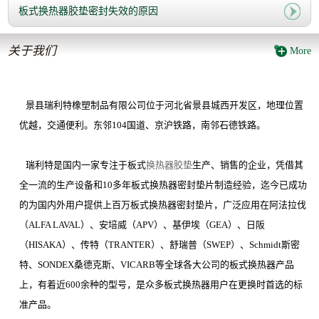
板式换热器胶垫密封失效的原因
关于我们
More
景县瑞利特橡塑制品有限公司位于河北省景县城西开发区，地理位置
优越，交通便利。东邻
104
国道、京沪铁路，南邻石德铁路。
瑞利特是国内一家专注于板式
换热器胶垫
生产、销售的企业，凭借其
全一流的生产设备和
10
多年板式换热器密封垫片制造经验，迄今已成功
的为国内外用户提供上百万板式换热器密封垫片，广泛应用在阿法拉伐
（
ALFA LAVAL
）、安培威（
APV
）、基伊埃（
GEA
）、日阪
（
HISAKA
）、传特（
TRANTER
）、舒瑞普（
SWEP
）、
Schmidt
斯密
特、
SONDEX
桑德克斯、
VICARB
等全球各大公司的板式换热器产品
上，有着近
600
余种的型号，是众多板式换热器用户在更换时首选的标
准产品。