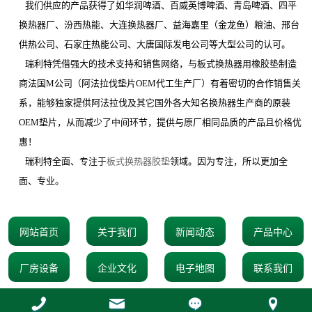
我们供应的产品获得了如华润啤酒、百威英博啤酒、青岛啤酒、四平
换热器厂、汾西热能、大连换热器厂、益海嘉里（金龙鱼）粮油、邢台
供热公司、石家庄热能公司、大唐国际发电公司等大型公司的认可。
瑞利特凭借强大的技术支持和销售网络，与板式换热器用橡胶垫制造
商法国
M
公司（阿法拉伐垫片
OEM
代工生产厂）有着密切的合作销售关
系，能够独家提供阿法拉伐及其它国外各大知名换热器生产商的原装
OEM
垫片，从而减少了中间环节，提供与原厂相同品质的产品且价格优
惠！
瑞利特全面、专注于
板式换热器胶垫
领域。因为专注，所以更加全
面、专业。
网站首页
关于我们
新闻动态
产品中心
厂房设备
企业文化
电子地图
联系我们