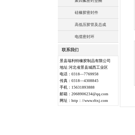
聚四氟密封垫圈
硅橡胶密封件
高低压胶管及总成
电缆密封环
联系我们
景县瑞利特橡胶制品有限公司
地址
:
河北省景县城西工业区
电话：
0318—7769958
传真：
0318
—
4308845
手机：
15631893888
邮箱：
2068906234@qq.com
网址：
http
：
//www.rltxj.com