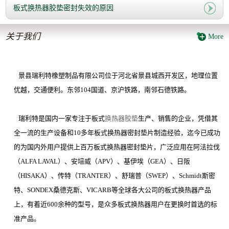
板式换热器胶垫密封失效的原因
关于我们
More
景县瑞利特橡塑制品有限公司位于河北省景县城西开发区，地理位置
优越，交通便利。东邻
104
国道、京沪铁路，南邻石德铁路。
瑞利特是国内一家专注于板式
换热器胶垫
生产、销售的企业，凭借其
全一流的生产设备和
10
多年板式换热器密封垫片制造经验，迄今已成功
的为国内外用户提供上百万板式换热器密封垫片，广泛应用在阿法拉伐
（
ALFA LAVAL
）、安培威（
APV
）、基伊埃（
GEA
）、日阪
（
HISAKA
）、传特（
TRANTER
）、舒瑞普（
SWEP
）、
Schmidt
斯密
特、
SONDEX
桑德克斯、
VICARB
等全球各大公司的板式换热器产品
上，有着近
600
余种的型号，是众多板式换热器用户在更换时首选的标
准产品。