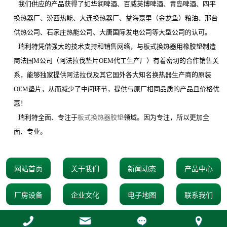
我们供应的产品获得了如华润啤酒、百威英博啤酒、青岛啤酒、四平
换热器厂、汾西热能、大连换热器厂、益海嘉里（金龙鱼）粮油、邢台
供热公司、石家庄热能公司、大唐国际发电公司等大型公司的认可。
瑞利特凭借强大的技术支持和销售网络，与板式换热器用橡胶垫制造
商法国
M
公司（阿法拉伐垫片
OEM
代工生产厂）有着密切的合作销售关
系，能够独家提供阿法拉伐及其它国外各大知名换热器生产商的原装
OEM
垫片，从而减少了中间环节，提供与原厂相同品质的产品且价格优
惠！
瑞利特全面、专注于
板式换热器胶垫
领域。因为专注，所以更加全
面、专业。
网站首页
关于我们
新闻动态
产品中心
厂房设备
企业文化
电子地图
联系我们