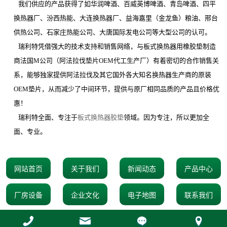
我们供应的产品获得了如华润啤酒、百威英博啤酒、青岛啤酒、四平
换热器厂、汾西热能、大连换热器厂、益海嘉里（金龙鱼）粮油、邢台
供热公司、石家庄热能公司、大唐国际发电公司等大型公司的认可。
瑞利特凭借强大的技术支持和销售网络，与板式换热器用橡胶垫制造
商法国
M
公司（阿法拉伐垫片
OEM
代工生产厂）有着密切的合作销售关
系，能够独家提供阿法拉伐及其它国外各大知名换热器生产商的原装
OEM
垫片，从而减少了中间环节，提供与原厂相同品质的产品且价格优
惠！
瑞利特全面、专注于
板式换热器胶垫
领域。因为专注，所以更加全
面、专业。
网站首页
关于我们
新闻动态
产品中心
厂房设备
企业文化
电子地图
联系我们