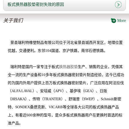
板式换热器胶垫密封失效的原因
关于我们
More
景县瑞利特橡塑制品有限公司位于河北省景县城西开发区，地理位置
优越，交通便利。东邻
104
国道、京沪铁路，南邻石德铁路。
瑞利特是国内一家专注于板式
换热器胶垫
生产、销售的企业，凭借其
全一流的生产设备和
10
多年板式换热器密封垫片制造经验，迄今已成功
的为国内外用户提供上百万板式换热器密封垫片，广泛应用在阿法拉伐
（
ALFA LAVAL
）、安培威（
APV
）、基伊埃（
GEA
）、日阪
（
HISAKA
）、传特（
TRANTER
）、舒瑞普（
SWEP
）、
Schmidt
斯密
特、
SONDEX
桑德克斯、
VICARB
等全球各大公司的板式换热器产品
上，有着近
600
余种的型号，是众多板式换热器用户在更换时首选的标
准产品。